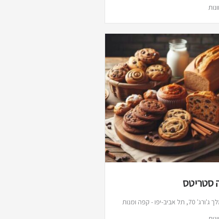
ונות
 סטריטס
המלך ג'ורג' 70, תל אביב-יפו - קפה ומנות
ונות