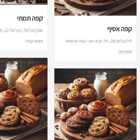
קפה תמתי
קפה אסיף
שוק הכ
לילינבלום 28, תל אביב-יפו - קפה ארוחות
וחנות קפה
ומעדניה