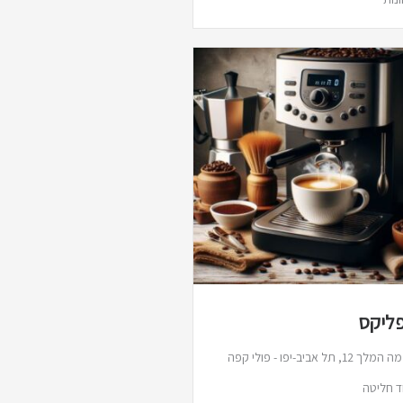
ליקס
שלמה המלך 12, תל אביב-יפו - פולי קפה
וד חליטה