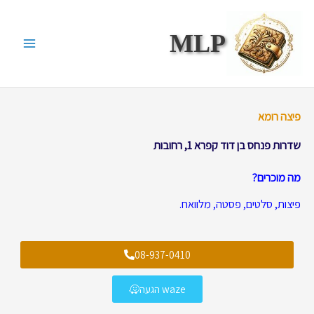
ילוג
תוכן
MLP
פיצה רומא
שדרות פנחס בן דוד קפרא 1, רחובות
מה מוכרים?
פיצות, סלטים, פסטה, מלוואח.
08-937-0410
waze הגעה