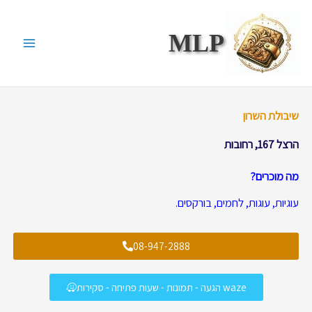
ילוג
תוכן
MLP
שיבולת השרון
הרצל 167, רחובות
מה מוכרים?
עוגיות, עוגות, לחמים, בורקסים.
08-947-2888
waze הגעה - תמונות - שעות פתיחה - סקירות