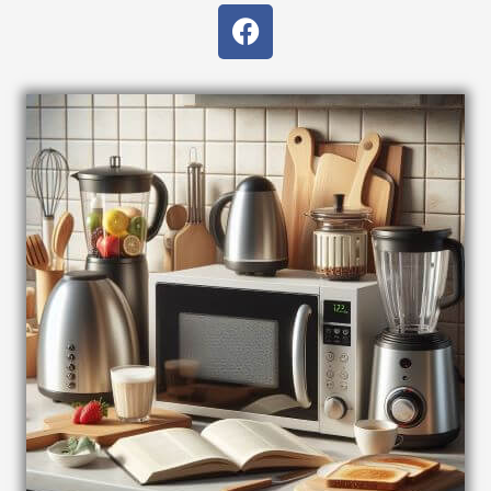
F
a
c
e
b
o
o
k